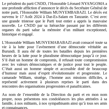
Le président du parti CNDD, l’Honorable Léonard NYANGOMA a
une profonde affliction d’annoncer le décès du Secrétaire Général de
notre parti, l’Honorable William MUNYEMBABAZI. Le décès est
survenu le 17 Août 2024 à Dar-Es-Salam en Tanzanie. C’est avec
une grande tristesse que le Parti tout entier a appris la mauvaise
nouvelle. Le CNDD par sa hiérarchie passant par les différents
organes du parti salue la mémoire d’un militant exceptionnel,
historique et engagé.
L’Honorable William MUNYEMABABAZI avait consacré toute sa
vie à la lutte pour l’avènement d’une démocratie véritable au
Burundi. Il aura été de toutes les batailles depuis les premières
heures de la lutte pour le pluralisme démocratique jusqu’à ce jour.
S’il était un homme de compromis, il refusait toute compromission
avec les valeurs démocratiques et de justice pour tout le peuple.
C’était aussi un homme simple et accessible doté de beaucoup
d’humour mais aussi d’esprit révolutionnaire et progressiste. Le
camarade William, stratège, l’homme aux missions difficiles, a
représenté activement à plusieurs reprises le parti dans des
rencontres des organisations progressistes et panafricaines.
Au nom de l’ensemble de la Direction du parti et en mon nom
propre, nous présentons nos condoléances les plus attristées à sa
famille, à nos militants, à nos sympathisants ainsi qu’à tous ses amis
et connaissances.