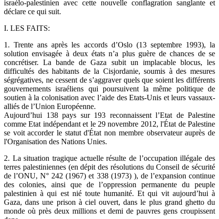
israélo-palestinien avec cette nouvelle conflagration sanglante et
déclare ce qui suit.
I. LES FAITS:
1. Trente ans après les accords d’Oslo (13 septembre 1993), la
solution envisagée à deux états n’a plus guère de chances de se
concrétiser. La bande de Gaza subit un implacable blocus, les
difficultés des habitants de la Cisjordanie, soumis à des mesures
ségrégatives, ne cessent de s’aggraver quels que soient les différents
gouvernements israéliens qui poursuivent la même politique de
soutien à la colonisation avec l’aide des Etats-Unis et leurs vassaux-
alliés de l’Union Européenne.
Aujourd’hui 138 pays sur 193 reconnaissent l’Etat de Palestine
comme Etat indépendant et le 29 novembre 2012, l'État de Palestine
se voit accorder le statut d'État non membre observateur auprès de
l'Organisation des Nations Unies.
2. La situation tragique actuelle résulte de l’occupation illégale des
terres palestiniennes (en dépit des résolutions du Conseil de sécurité
de l’ONU, N° 242 (1967) et 338 (1973) ), de l’expansion continue
des colonies, ainsi que de l’oppression permanente du peuple
palestinien à qui est nié toute humanité. Et qui vit aujourd’hui à
Gaza, dans une prison à ciel ouvert, dans le plus grand ghetto du
monde où près deux millions et demi de pauvres gens croupissent