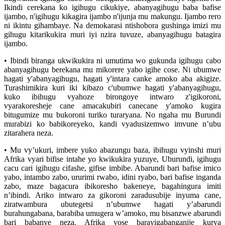
Ikindi cerekana ko igihugu cikukiye, abanyagihugu baba bafise
ijambo, n'igihugu kikagira ijambo n'ijunja mu makungu. Ijambo rero
ni ikintu gihambaye. Na demokarasi ntishobora gushinga imizi mu
gihugu kitarikukira muri iyi nzira tuvuze, abanyagihugu batagira
ijambo.
• Ibindi biranga ukwikukira ni umutima wo gukunda igihugu cabo
abanyagihugu berekana mu mikorere yabo igihe cose. Ni ubumwe
hagati y'abanyagihugu, hagati y'intara canke amoko aba akigize.
Turashimikira kuri iki kibazo c'ubumwe hagati y'abanyagihugu,
kuko ibihugu vyahoze birongoye intwaro z'igikoroni,
vyarakoresheje cane amacakubiri canecane y'amoko kugira
bitugumize mu bukoroni turiko turaryana. No ngaha mu Burundi
murabizi ko babikoreyeko, kandi vyadusizemwo imvune n’ubu
zitarahera neza.
• Mu vy’ukuri, imbere yuko abazungu baza, ibihugu vyinshi muri
Afrika vyari bifise intahe yo kwikukira yuzuye, Uburundi, igihugu
cacu cari igihugu cifashe, gifise imbibe. Abarundi bari bafise imico
yabo, intambo zabo, ururimi rwabo, idini ryabo, bari bafise inganda
zabo, maze bagacura ibikoresho bakeneye, bagahingura imiti
n’ibindi. Ariko intwaro za gikoroni zaradusubije inyuma cane,
ziratwambura ubutegetsi n’ubumwe hagati y’abarundi
burahungabana, barabiba umugera w’amoko, mu bisanzwe abarundi
bari babanye neza. Afrika yose barayigabanganije kurya