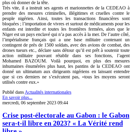
plus où donner de la tête.
Très vite, il a instruit ses agents et marionnettes de la CEDEAO à
prendre des mesures criminelles, illégitimes et cruelles contre le
peuple nigérien. Ainsi, toutes les transactions financières sont
bloquées ; l’importation de vivres et surtout de médicaments pour les
enfants est interdite et toutes les frontières fermées, alors que le
Niger est un pays enclavé qui n’a pas accès à la mer. De l’autre côté,
l’impérialisme français qui a une base militaire contenant un
contingent de près de 1500 soldats, avec des avions de combat, des
drones tueurs etc., déclare sans détour qu’il est prêt à soutenir toute
action militaire pouvant rétablir dans ses fonctions, l’agent
Mohamed BAZOUM. Voilà pourquoi, en plus des mesures
inhumaines énumérées plus haut, les pantins de la CEDEAO ont
donné un ultimatum aux dirigeants nigériens en laissant entendre
que si ces derniers ne s’exécutent pas, «tous les moyens seront
utilisés contre eux.»
Publié dans
Actualités internationales
En savoir plus...
mercredi, 06 septembre 2023 09:44
Crise post-électorale au Gabon : le Gabon
sera-t-il libre en 2023? « La Vérité rend
libre »