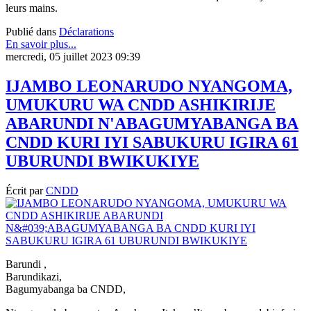
leurs mains.
Publié dans
Déclarations
En savoir plus...
mercredi, 05 juillet 2023 09:39
IJAMBO LEONARUDO NYANGOMA,
UMUKURU WA CNDD ASHIKIRIJE
ABARUNDI N'ABAGUMYABANGA BA
CNDD KURI IYI SABUKURU IGIRA 61
UBURUNDI BWIKUKIYE
Écrit par
CNDD
Barundi ,
Barundikazi,
Bagumyabanga ba CNDD,