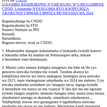
Écrit par
CNDD
Bagumyabanga ba CNDD
Bagumyabuntu ba FFD
Namwe Ntebutsi za JPD
Barundi,
Barundikazi,
Bagenzi mwese, ncuti za CNDD,
1. Munkundire ntangure kubaramutsa n’urukundo rwinshi hamwe
n’inkumbu mfise ku mutima nti Nimusangwe iteka, itekane
n’iterambere muri demokarasi.
2. Murazi yuko tumaze kubigira umugenzo mu bihe nk’ibi vyo
gusozera umwaka twinjira mu wundi. Turafata akanya ko
kubipfuriza mwese iyo muva mukagera, kurangiza neza umwaka
wa 2023, maze mutangurane umushasha wa 2024 mu mahoro. Uyu
mwaka mushasha uzobabere uw’amagara meza, ingoga nyinshi
n’iterambere mu banyu no mu vyanyu! N’aho turi mu mu ngorane
nyinshi zitagira urupimo, ubukene butagira izina, inzara izura inzara,
ubushomeri umengo ni akaranda, umutekano udashemeye...
Ndabipfurije mwese rero gusanganira n’uguhimbaza umwaka
mushasha mu rweze no mu mahoro. Mwiginane kandi musangire