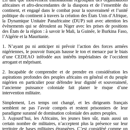
africaines et afro-descendantes de la diaspora et de l’ensemble du
continent, et engagé dans le combat pour la souveraineté et l’unité
politique du continent à travers la création des États Unis d’Afrique,
la Dynamique Unitaire Panafricaine (DUP) suit avec attention les
évènements qui se déroulent au Niger avec les prises de positions
des États de la région : à savoir le Mali, la Guinée, le Burkina Faso,
l’Algérie et la Mauritanie.
1. N’ayant pu ni anticiper ni prévoir l’action des forces armées
nigériennes, le pouvoir français hausse le ton et menace par le biais
d’une CEDEAO inféodée aux intérêts impérialistes de l’occident
arrogant et méprisant.
2. Incapable de comprendre et de prendre en considération les
aspirations profondes des peuples africains en général et du peuple
nigérien en particulier pour défendre leur dignité et souveraineté,
l’ancienne puissance coloniale fait planer le risque d’une
intervention militaire.
Simplement, Les temps ont changé, et les dirigeants français
semblent ne pas l’avoir compris et restent prisonniers de leur
paradigme suranné de domination coloniale des autres peuples.
3. Aujourd’hui, les Africains, les jeunes bien sûr, mais aussi un
certain nombre de militaires, n’acceptent plus la présence sur leur
territoire de bases militaires étrangères. C’est considéré comme un