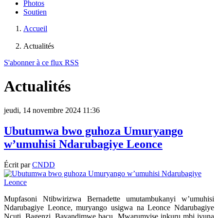
Photos
Soutien
Accueil
Actualités
S'abonner à ce flux RSS
Actualités
jeudi, 14 novembre 2024 11:36
Ubutumwa bwo guhoza Umuryango
w’umuhisi Ndarubagiye Leonce
Écrit par
CNDD
Mupfasoni Ntibwirizwa Bernadette umutambukanyi w’umuhisi
Ndarubagiye Leonce, muryango usigwa na Leonce Ndarubagiye
Ncuti, Bagenzi, Bavandimwe bacu, Mwarumvise inkuru mbi ivuna