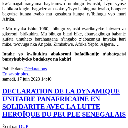
kw’amagaburanyama bayicamwo uduhugu twinshi, ivyo vyose
babikora kugira bagwize amasoko y’ivyo bahingura iwabo, bongere
bagwize itunga ryabo mu gusahura itunga ry’ibihugu vyo muri
Afrika.
• Mu myaka ishira 1960, ibihugu vyinshi vyarikuyeko intwaro za
gikoroni, birikukira. Mu bihugu bitari bike, abanyagihugu babanje
gufata umuheto barahangana n’ingabo z’abazungu imyaka itari
mike, twovuga nka Angola, Zimbabwe, Afrika Yepfo, Algeria….
I
ntahe yo kwikukira abakoroni bafadikanije n’abategetsi
barayisubiyeko budakeye na kabiri
Publié dans
Déclarations
En savoir plus...
samedi, 17 juin 2023 14:40
DECLARATION DE LA DYNAMIQUE
UNITAIRE PANAFRICAINE EN
SOLIDARITE AVEC LA LUTTE
HEROÏQUE DU PEUPLE SENEGALAIS
Écrit par
DUP