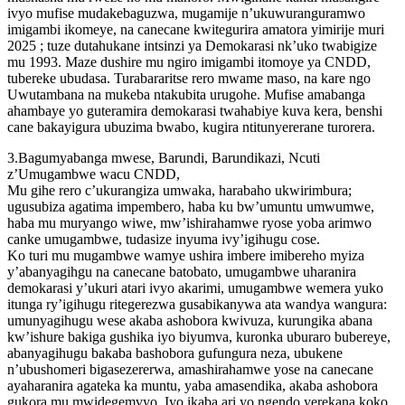
ivyo mufise mudakebaguzwa, mugamije n’ukuwuranguramwo
imigambi ikomeye, na canecane kwitegurira amatora yimirije muri
2025 ; tuze dutahukane intsinzi ya Demokarasi nk’uko twabigize
mu 1993. Maze dushire mu ngiro imigambi itomoye ya CNDD,
tubereke ubudasa. Turabararitse rero mwame maso, na kare ngo
Uwutambana na mukeba ntakubita urugohe. Mufise amabanga
ahambaye yo guteramira demokarasi twahabiye kuva kera, benshi
cane bakayigura ubuzima bwabo, kugira ntitunyererane turorera.
3.Bagumyabanga mwese, Barundi, Barundikazi, Ncuti
z’Umugambwe wacu CNDD,
Mu gihe rero c’ukurangiza umwaka, harabaho ukwirimbura;
ugusubiza agatima impembero, haba ku bw’umuntu umwumwe,
haba mu muryango wiwe, mw’ishirahamwe ryose yoba arimwo
canke umugambwe, tudasize inyuma ivy’igihugu cose.
Ko turi mu mugambwe wamye ushira imbere imibereho myiza
y’abanyagihgu na canecane batobato, umugambwe uharanira
demokarasi y’ukuri atari ivyo akarimi, umugambwe wemera yuko
itunga ry’igihugu ritegerezwa gusabikanywa ata wandya wangura:
umunyagihugu wese akaba ashobora kwivuza, kurungika abana
kw’ishure bakiga gushika iyo biyumva, kuronka uburaro bubereye,
abanyagihugu bakaba bashobora gufungura neza, ubukene
n’ubushomeri bigasezererwa, amashirahamwe yose na canecane
ayaharanira agateka ka muntu, yaba amasendika, akaba ashobora
gukora mu mwidegemvyo. Iyo ikaba ari yo ngendo yerekana koko