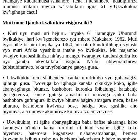
Ntanguye kubaramutsa Amahoro, Iteka n’Iterambere, ndabipfuriza
n’umusi mukuru mwiza w’isabukuru igira 61 y’Ukwikukira
kw’igihugu cacu!
Muti none Ijambo kwikukira risigura iki ?
• Kuri uyu musi uri hejuru, imyaka 61 irarangiye Uburundi
bwikukiye, hari kw’igenekerezo rya mbere Mukakaro 1962. Muri
ivyo bihe bishira imyaka ya 1960, ni naho kandi ibihugu vyinshi
vyo muri Afrika vyashikira intahe yo kwikukira. Mu majambo
twagiye turabashikiriza nk’aya mango, twaragiye turabasigurira ico
iryo jambo ukwikukira risigura. N’ubu ntitworambirwa
kubisubiramwo, reka tuvyibukanye gatoya gusa.
• Ukwikukira rero si ibendera canke ururirimbo vyo guhayagiza
igihugu gusa. Twovuga ko igihugu kanaka cikukiye koko, igihe
abanyagihugu bitunze, bashobora kuronka ibibatunga batabanje
gusegerereza, canke gutega amashi: ni ukuvuga yuko baba
bashobora gufungura ibikwiye bituma bagira amagara meza, bafise
uburaro, bashobora kwivuza bose, bakiga bose gushika aho
biyumva, ata numwe akumiriwe ku mvo izo ari zo zose.
• Ukwikukira, ni igihe abanyagihugu baba bafise akaranga kabo
karangwa n'imico kama: ururimi ni idini vyabo, igihe koko
biyemera, batemera kuganzwa n'abanyamahanga, bemera
kugwanira igihugu cabo no kucigura bakacigura bibaye ngombwa.