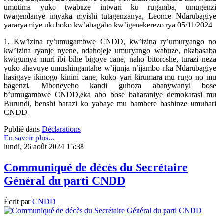
umutima yuko twabuze intwari ku rugamba, umugenzi
twagendanye imyaka myishi tutagenzanya, Leonce Ndarubagiye
yararyamiye ukuboko kw’abagabo kw’igenekerezo rya 05/11/2024
1. Kw’izina ry’umugambwe CNDD, kw’izina ry’umuryango no
kw’izina ryanje nyene, ndahojeje umuryango wabuze, nkabasaba
kwigumya muri ibi bihe bigoye cane, naho bitoroshe, turazi neza
yuko ahavuye umushingantahe w’ijunja n’ijambo nka Ndarubagiye
hasigaye ikinogo kinini cane, kuko yari kirumara mu rugo no mu
bagenzi. Mboneyeho kandi guhoza abanywanyi bose
b’umugambwe CNDD,eka abo bose baharaniye demokarasi mu
Burundi, benshi barazi ko yabaye mu bambere bashinze umuhari
CNDD.
Publié dans
Déclarations
En savoir plus...
lundi, 26 août 2024 15:38
Communiqué de décès du Secrétaire
Général du parti CNDD
Écrit par
CNDD