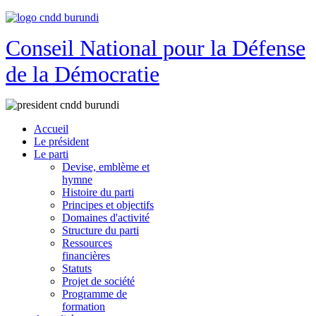
Conseil National pour la Défense
de la Démocratie
Accueil
Le président
Le parti
Devise, emblème et
hymne
Histoire du parti
Principes et objectifs
Domaines d'activité
Structure du parti
Ressources
financières
Statuts
Projet de société
Programme de
formation