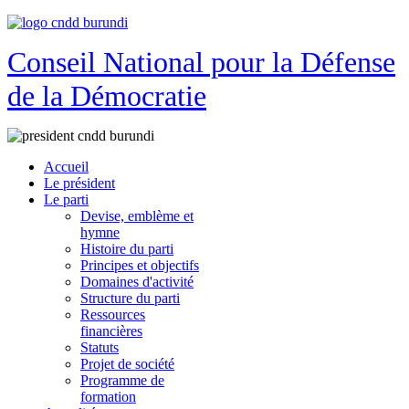
Conseil National pour la Défense
de la Démocratie
Accueil
Le président
Le parti
Devise, emblème et
hymne
Histoire du parti
Principes et objectifs
Domaines d'activité
Structure du parti
Ressources
financières
Statuts
Projet de société
Programme de
formation