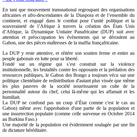
En tant que mouvement transnational regroupant des organisations
africaines et afro-descendantes de la Diaspora et de l’ensemble du
continent, et engagé dans le combat pour l’unité politique et la
souveraineté de l’Afrique à travers la création des États Unis
d’Afrique, la Dynamique Unitaire Panafricaine (DUP) suit avec
attention et préoccupation les évènements qui se déroulent au
Gabon, une des pièces maîtresses de la maffia françafricaine.
La DUP y reste attentive, et réitère son soutien ferme et entier au
peuple gabonais en lutte pour sa liberté.
Fondé sur un régime qui s’est construit sur la violence
institutionnelle, les brutalités contre les opposants et la prédation des
ressources publiques, le Gabon des Bongo a toujours vécu sur une
politique clientélaire de redistribution d'autant plus vissée que même
les plus pauvres de la société nourrissaient un culte de la
personnalité autour du chef, celui là-même qui les affamait et les
humiliait.
La DUP ne confond pas un coup d’État comme c'est le cas au
Gabon) même avec l'approbation d'une partie de la population et
une insurrection populaire (comme celle survenue en Octobre 2014
au Burkina Faso.)
Une majorité de la population est évidemment soulagée par une fin
de dictature héréditaire.