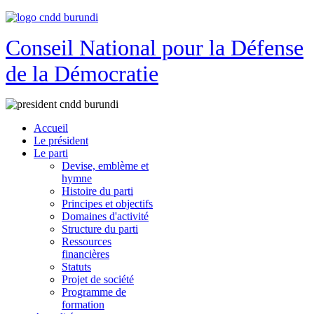
Conseil National pour la Défense
de la Démocratie
Accueil
Le président
Le parti
Devise, emblème et
hymne
Histoire du parti
Principes et objectifs
Domaines d'activité
Structure du parti
Ressources
financières
Statuts
Projet de société
Programme de
formation