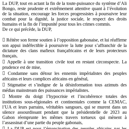
La DUP, tout en actant la fin de la toute-puissance du système d’Ali
Bongo, reste prudente et extrêmement attentive quant à l’évolution
de la situation, encourage les forces progressistes à poursuivre leur
combat pour la dignité, la justice sociale, le respect des droits
humains et la fin de l’impunité pour tous les crimes commis.
De ce qui précède, la DUP,
 Réitère son ferme soutien à l’opposition gabonaise, et lui réaffirme
son appui indéfectible à poursuivre la lutte pour s’affranchir de la
dictature des clans mafieux françafricains et de leurs protecteurs
français,
 Appelle à une transition civile tout en restant circonspecte. La
prudence est de mise,
 Condamne sans détour les ennemis impérialistes des peuples
africains et leurs complices africains en général,
 Stigmatise et s’indigne de la désinformation tous azimuts des
médias mainstream des puissances impérialistes.
 Montre du doigt l’hypocrisie et l’incohérence totales des
institutions sous-régionales et continentales comme la CEMAC,
l’UA et leurs parrains, véritables sangsues, qui se murent dans un
silence assourdissant pendant que la présidentielle de 2023 au
Gabon réemprunte les mêmes travers tortueux qui mènent à
l’assassinat d’une partie du peuple gabonais,
 La DUP est pour l’émancipation des peuples africains par les