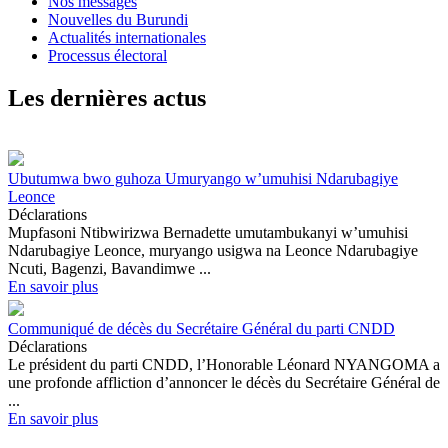
Nos messages
Nouvelles du Burundi
Actualités internationales
Processus électoral
Les dernières actus
Ubutumwa bwo guhoza Umuryango w’umuhisi Ndarubagiye
Leonce
Déclarations
Mupfasoni Ntibwirizwa Bernadette umutambukanyi w’umuhisi
Ndarubagiye Leonce, muryango usigwa na Leonce Ndarubagiye
Ncuti, Bagenzi, Bavandimwe ...
En savoir plus
Communiqué de décès du Secrétaire Général du parti CNDD
Déclarations
Le président du parti CNDD, l’Honorable Léonard NYANGOMA a
une profonde affliction d’annoncer le décès du Secrétaire Général de
...
En savoir plus