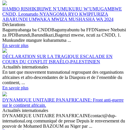
IJAMBO RISHIKIRIJWE N’UMUKURU W’UMUGAMBWE
CNDD, Leonarudo NYANGOMA RYO KWIPFURIZA
ABARUNDI UMWAKA MWIZA MUSHASHA WA 2024
Déclarations
Bagumyabanga ba CNDDBagumyabuntu ba FFDNamwe Ntebutsi
za JPDBarundi,Barundikazi,Bagenzi mwese, ncuti za CNDD, 1.
Munkundire ntangure kubaramutsa ...
En savoir plus
DÉCLARATION SUR LA TRAGIQUE ESCALADE EN
COURS DU CONFLIT ISRAÉLO-PALESTINIEN
Actualités internationales
En tant que mouvement transnational regroupant des organisations
africaines et afro-descendantes de la Diaspora et de l’ensemble du
continent, ...
En savoir plus
DYNAMIQUE UNITAIRE PANAFRICAINE: Front anti-guerre
sur le continent africain.
Actualités internationales
DYNAMIQUE UNITAIRE PANAFRICAINEcontact@dup-
international.org communiqué de presse Depuis le renversement du
pouvoir de Mohamed BAZOUM au Niger par ...