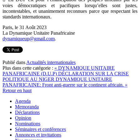
voies démocratiques et pacifiques lorsqu’elles sont justes,
incontestables, et unanimement reconnues parce que respectant les
standards internationaux.
Paris, le 31 Août 2023
La Dynamique Unitaire Panafricaine
dynamiqueup@gmail.com
.
Publié dans
Actualités internationales
Plus dans cette catégorie :
« DYNAMIQUE UNITAIRE
PANAFRICAINE (D.U.P) DÉCLARATION SUR LA CRISE
POLITIQUE AU NIGER
DYNAMIQUE UNITAIRE
PANAFRICAINE: Front anti-guerre sur le continent africain. »
Retour en haut
Agenda
Memoranda
Déclarations
Opinion
Nominations
Séminaires et conférences
Annonces et invitations