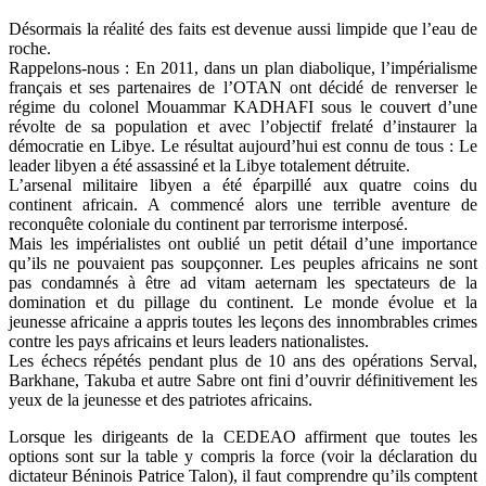
Désormais la réalité des faits est devenue aussi limpide que l’eau de
roche.
Rappelons-nous : En 2011, dans un plan diabolique, l’impérialisme
français et ses partenaires de l’OTAN ont décidé de renverser le
régime du colonel Mouammar KADHAFI sous le couvert d’une
révolte de sa population et avec l’objectif frelaté d’instaurer la
démocratie en Libye. Le résultat aujourd’hui est connu de tous : Le
leader libyen a été assassiné et la Libye totalement détruite.
L’arsenal militaire libyen a été éparpillé aux quatre coins du
continent africain. A commencé alors une terrible aventure de
reconquête coloniale du continent par terrorisme interposé.
Mais les impérialistes ont oublié un petit détail d’une importance
qu’ils ne pouvaient pas soupçonner. Les peuples africains ne sont
pas condamnés à être ad vitam aeternam les spectateurs de la
domination et du pillage du continent. Le monde évolue et la
jeunesse africaine a appris toutes les leçons des innombrables crimes
contre les pays africains et leurs leaders nationalistes.
Les échecs répétés pendant plus de 10 ans des opérations Serval,
Barkhane, Takuba et autre Sabre ont fini d’ouvrir définitivement les
yeux de la jeunesse et des patriotes africains.
Lorsque les dirigeants de la CEDEAO affirment que toutes les
options sont sur la table y compris la force (voir la déclaration du
dictateur Béninois Patrice Talon), il faut comprendre qu’ils comptent