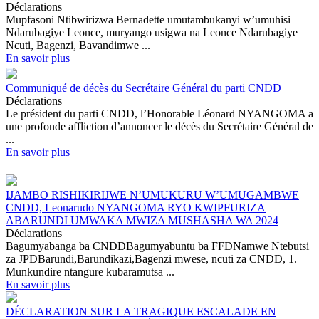
Déclarations
Mupfasoni Ntibwirizwa Bernadette umutambukanyi w’umuhisi
Ndarubagiye Leonce, muryango usigwa na Leonce Ndarubagiye
Ncuti, Bagenzi, Bavandimwe ...
En savoir plus
Communiqué de décès du Secrétaire Général du parti CNDD
Déclarations
Le président du parti CNDD, l’Honorable Léonard NYANGOMA a
une profonde affliction d’annoncer le décès du Secrétaire Général de
...
En savoir plus
IJAMBO RISHIKIRIJWE N’UMUKURU W’UMUGAMBWE
CNDD, Leonarudo NYANGOMA RYO KWIPFURIZA
ABARUNDI UMWAKA MWIZA MUSHASHA WA 2024
Déclarations
Bagumyabanga ba CNDDBagumyabuntu ba FFDNamwe Ntebutsi
za JPDBarundi,Barundikazi,Bagenzi mwese, ncuti za CNDD, 1.
Munkundire ntangure kubaramutsa ...
En savoir plus
DÉCLARATION SUR LA TRAGIQUE ESCALADE EN