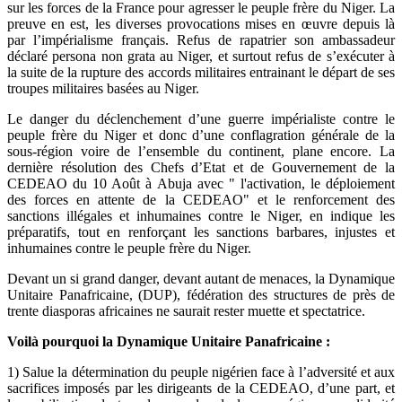
sur les forces de la France pour agresser le peuple frère du Niger. La
preuve en est, les diverses provocations mises en œuvre depuis là
par l’impérialisme français. Refus de rapatrier son ambassadeur
déclaré persona non grata au Niger, et surtout refus de s’exécuter à
la suite de la rupture des accords militaires entrainant le départ de ses
troupes militaires basées au Niger.
Le danger du déclenchement d’une guerre impérialiste contre le
peuple frère du Niger et donc d’une conflagration générale de la
sous-région voire de l’ensemble du continent, plane encore. La
dernière résolution des Chefs d’Etat et de Gouvernement de la
CEDEAO du 10 Août à Abuja avec " l'activation, le déploiement
des forces en attente de la CEDEAO" et le renforcement des
sanctions illégales et inhumaines contre le Niger, en indique les
préparatifs, tout en renforçant les sanctions barbares, injustes et
inhumaines contre le peuple frère du Niger.
Devant un si grand danger, devant autant de menaces, la Dynamique
Unitaire Panafricaine, (DUP), fédération des structures de près de
trente diasporas africaines ne saurait rester muette et spectatrice.
Voilà pourquoi la Dynamique Unitaire Panafricaine :
1) Salue la détermination du peuple nigérien face à l’adversité et aux
sacrifices imposés par les dirigeants de la CEDEAO, d’une part, et