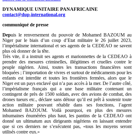
DYNAMIQUE UNITAIRE PANAFRICAINE
contact@dup-international.org
communiqué de presse
Dep
uis le renversement du pouvoir de Mohamed BAZOUM au
Niger par le biais d’un coup d’Etat militaire le 26 juillet 2023,
l’impérialisme international et ses agents de la CEDEAO ne savent
plus où donner de la tête.
Très vite, il a instruit ses agents et marionnettes de la CEDEAO à
prendre des mesures criminelles, illégitimes et cruelles contre le
peuple nigérien. Ainsi, toutes les transactions financières sont
bloquées ; l’importation de vivres et surtout de médicaments pour les
enfants est interdite et toutes les frontières fermées, alors que le
Niger est un pays enclavé qui n’a pas accès à la mer. De l’autre côté,
l’impérialisme français qui a une base militaire contenant un
contingent de près de 1500 soldats, avec des avions de combat, des
drones tueurs etc., déclare sans détour qu’il est prêt à soutenir toute
action militaire pouvant rétablir dans ses fonctions, l’agent
Mohamed BAZOUM. Voilà pourquoi, en plus des mesures
inhumaines énumérées plus haut, les pantins de la CEDEAO ont
donné un ultimatum aux dirigeants nigériens en laissant entendre
que si ces derniers ne s’exécutent pas, «tous les moyens seront
utilisés contre eux.»