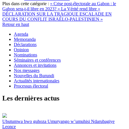
Plus dans cette catégorie :
« Crise post-électorale au Gabon : le
Gabon sera-t-il libre en 2023? « La Vérité rend libre »
DÉCLARATION SUR LA TRAGIQUE ESCALADE EN
COURS DU CONFLIT ISRAÉLO-PALESTINIEN »
Retour en haut
Agenda
Memoranda
Déclarations
Opinion
Nominations
Séminaires et conférences
Annonces et invitations
Nos messages
Nouvelles du Burundi
Actualités internationales
Processus électoral
Les dernières actus
Ubutumwa bwo guhoza Umuryango w’umuhisi Ndarubagiye
Leonce