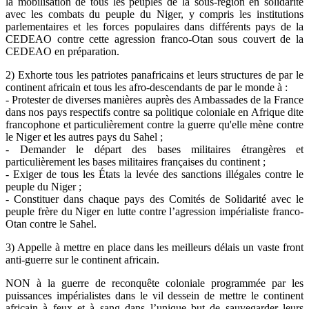
la mobilisation de tous les peuples de la sous-région en solidarité
avec les combats du peuple du Niger, y compris les institutions
parlementaires et les forces populaires dans différents pays de la
CEDEAO contre cette agression franco-Otan sous couvert de la
CEDEAO en préparation.
2) Exhorte tous les patriotes panafricains et leurs structures de par le
continent africain et tous les afro-descendants de par le monde à :
- Protester de diverses manières auprès des Ambassades de la France
dans nos pays respectifs contre sa politique coloniale en Afrique dite
francophone et particulièrement contre la guerre qu'elle mène contre
le Niger et les autres pays du Sahel ;
- Demander le départ des bases militaires étrangères et
particulièrement les bases militaires françaises du continent ;
- Exiger de tous les États la levée des sanctions illégales contre le
peuple du Niger ;
- Constituer dans chaque pays des Comités de Solidarité avec le
peuple frère du Niger en lutte contre l’agression impérialiste franco-
Otan contre le Sahel.
3) Appelle à mettre en place dans les meilleurs délais un vaste front
anti-guerre sur le continent africain.
NON à la guerre de reconquête coloniale programmée par les
puissances impérialistes dans le vil dessein de mettre le continent
africain à feux et à sang dans l’unique but de sauvegarder leurs