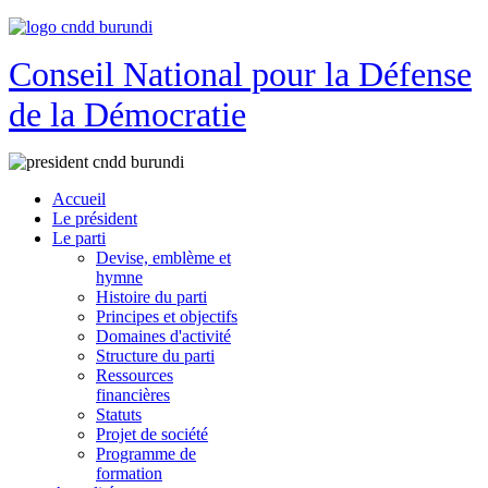
Conseil National pour la Défense
de la Démocratie
Accueil
Le président
Le parti
Devise, emblème et
hymne
Histoire du parti
Principes et objectifs
Domaines d'activité
Structure du parti
Ressources
financières
Statuts
Projet de société
Programme de
formation